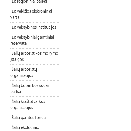
LR regioniniai parkai
LR valdžios elekroniniai
vartai
LR valstybinės institucijos
LR valstybiniai gamtiniai
rezervatai
Šalių arboristikos mokymo
įstaigos
Šalių arboristų
organizacijos
Šalių botanikos sodai ir
parkai
Šalių kraštotvarkos
organizacijos
Šalių gamtos fondai
Šalių ekologinio