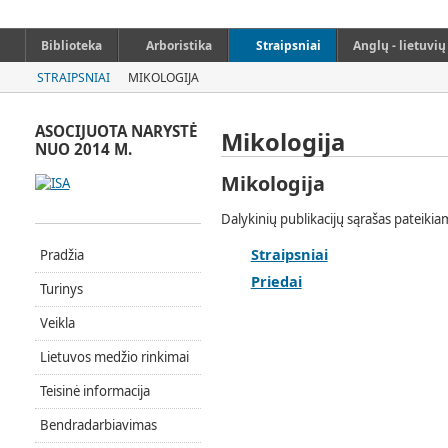
Biblioteka
Arboristika
Straipsniai
Anglų - lietuvi
STRAIPSNIAI
MIKOLOGIJA
ASOCIJUOTA NARYSTĖ
Mikologija
NUO 2014 M.
Mikologija
Dalykinių publikacijų sąrašas pateikia
Straipsniai
Pradžia
Priedai
Turinys
Veikla
Lietuvos medžio rinkimai
Teisinė informacija
Bendradarbiavimas