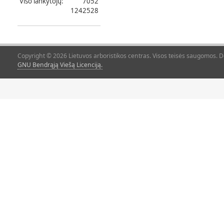
Viso lankytojų:
7052
1242528
Copyright © 2026 Lietuvos arboristikos centras. Visos teisės saugomos. 
GNU Bendrąją Viešą Licenciją.